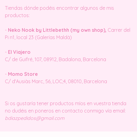
Tiendas dónde podéis encontrar algunos de mis
productos:
-
Neko Nook by Littlebethh (my own shop),
Carrer del
Pi n1, local 23 (Galerías Maldà)
-
El Viajero
C/ de Guifré, 107, 08912, Badalona, Barcelona
-
Momo Store
C/ d'Ausiàs Marc, 56, LOC;4, 08010, Barcelona
Si os gustaría tener productos míos en vuestra tienda
no dudéis en poneros en contacto conmigo vía email:
bdiazpedidos@gmail.com